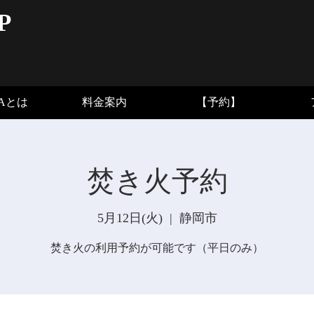
P
BAとは
料金案内
【予約】
焚き火予約
5月12日(火)
  |  
静岡市
焚き火の利用予約が可能です（平日のみ）