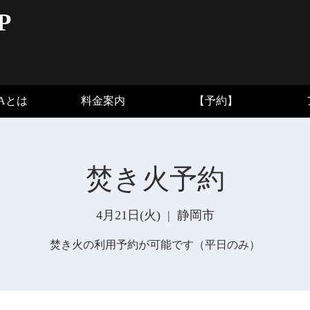
P
BAとは
料金案内
【予約】
焚き火予約
4月21日(火)
  |  
静岡市
焚き火の利用予約が可能です（平日のみ）