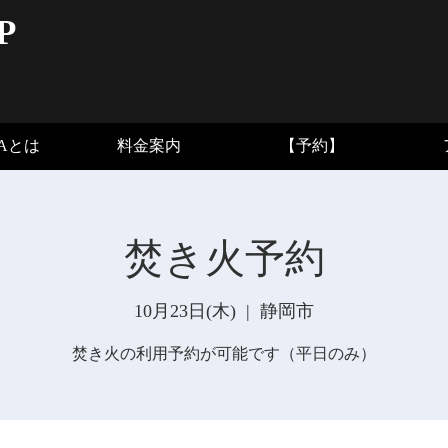
P
BAとは
料金案内
【予約】
焚き火予約
10月23日(木)
  |  
静岡市
焚き火の利用予約が可能です（平日のみ）