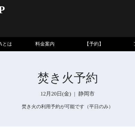
P
BAとは
料金案内
【予約】
焚き火予約
12月20日(金)
  |  
静岡市
焚き火の利用予約が可能です（平日のみ）