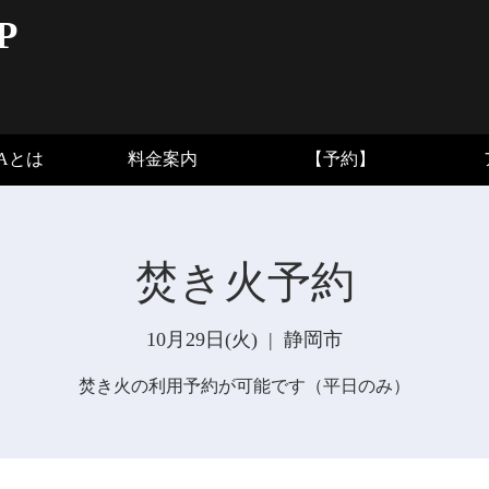
P
BAとは
料金案内
【予約】
焚き火予約
10月29日(火)
  |  
静岡市
焚き火の利用予約が可能です（平日のみ）