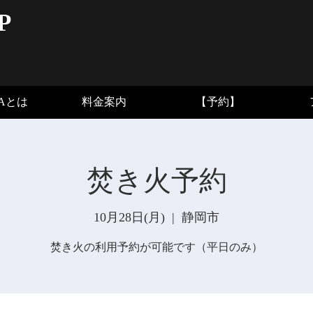
P
BAとは
料金案内
【予約】
焚き火予約
10月28日(月)
  |  
静岡市
焚き火の利用予約が可能です（平日のみ）