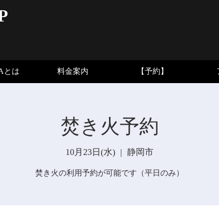
P
BAとは
料金案内
【予約】
焚き火予約
10月23日(水)
  |  
静岡市
焚き火の利用予約が可能です（平日のみ）