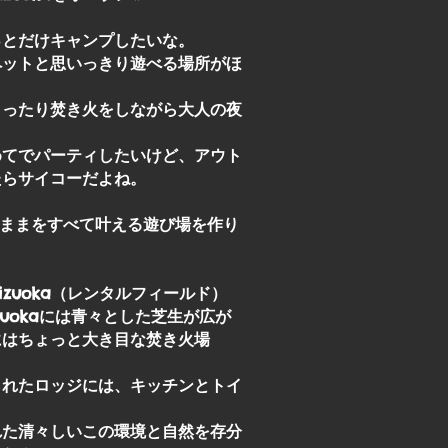
っとだけキャンプしたいな。
ペットと思いっきり遊べる場所がほ
まったり焚き火をしながら大人の夜
。
めてでパーティしたいけど、アウト
たらサイコーだよね。
がままをすべて叶える遊び場を作り
 shizuoka（レンタルフィールド）
izuokaには青々とした芝生が広が
にはちょっと大き目な焚き火場
られたロッジには、キッチンとトイ
れた清々しいこの環境と自然を存分