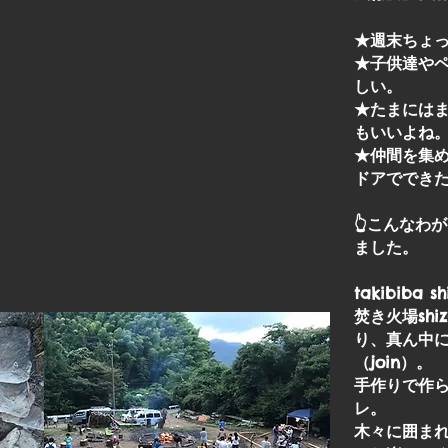
★週末ちょ
★子供達や
しい。
★たまには
もいいよね
★仲間を集
ドアででき
👆こんなわ
ました。
takibiba
焚き火場sh
り、真ん中
（join）。
手作りで作
レ。
木々に囲ま