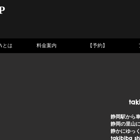
P
BAとは
料金案内
【予約】
tak
静岡駅から車で
静岡の里山
静かにゆっ
takibiba sh