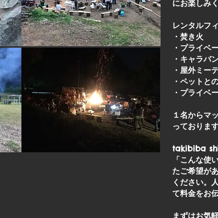
にお楽しみ
レンタルフィー
・焚き火
・プライベ
・キャラバン
・屋外ミー
・ペットと
・プライベ
１名からマッ
っておりま
takibiba
「こんな使
たご希望が
ください。
て料金をお
まずはお気