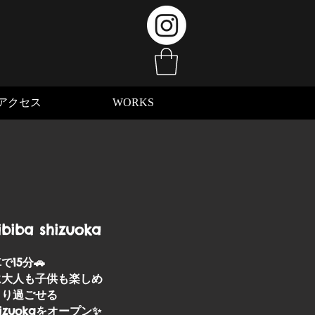
アクセス
WORKS
ibiba shizuoka
15分🚗
に大人も子供も楽しめ
くり過ごせる
i
zuokaをオープン✨